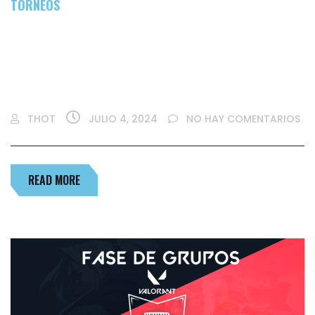
TORNEOS
¡EL EQUIPO ESTE AÑO ESTUDIO SE
PROCLAMA CAMPEÓN DEL TORNEO HIKSEMI
DE VALORANT- SEASON 1!
THOT
JULIO 4, 2024
NO HAY COMENTARIOS
READ MORE