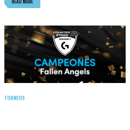
READ MORE
TORNEOS
¡EL EQUIPO FALLEN ANGELS SE PROCLAMA
CAMPEÓN DEL TORNEO LOGITECH G DE CS2
– SEASON 1!