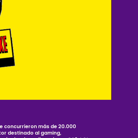
ue concurrieron más de 20.000
tor destinado al gaming,